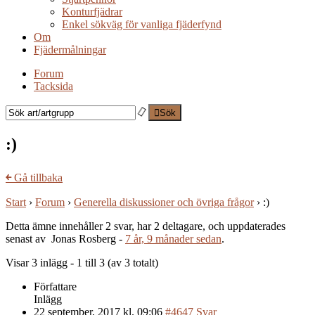
Konturfjädrar
Enkel sökväg för vanliga fjäderfynd
Om
Fjädermålningar
Forum
Tacksida
Sök
:)
￩
Gå tillbaka
Start
›
Forum
›
Generella diskussioner och övriga frågor
›
:)
Detta ämne innehåller 2 svar, har 2 deltagare, och uppdaterades
senast av Jonas Rosberg -
7 år, 9 månader sedan
.
Visar 3 inlägg - 1 till 3 (av 3 totalt)
Författare
Inlägg
22 september, 2017 kl. 09:06
#4647
Svar