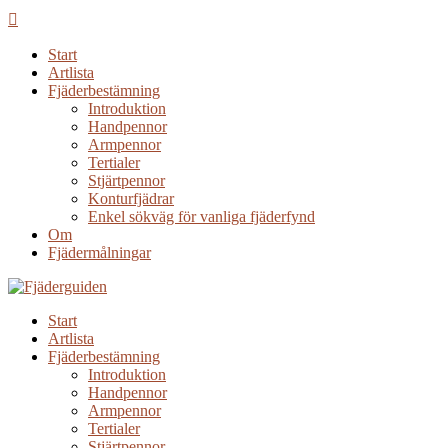
Start
Artlista
Fjäderbestämning
Introduktion
Handpennor
Armpennor
Tertialer
Stjärtpennor
Konturfjädrar
Enkel sökväg för vanliga fjäderfynd
Om
Fjädermålningar
Start
Artlista
Fjäderbestämning
Introduktion
Handpennor
Armpennor
Tertialer
Stjärtpennor