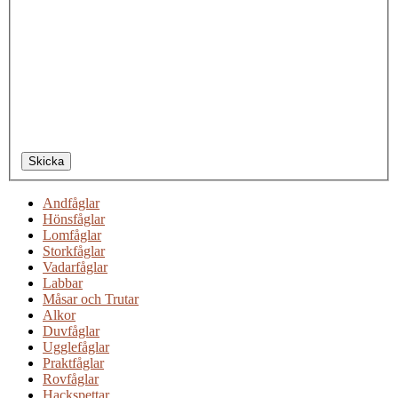
Skicka
Andfåglar
Hönsfåglar
Lomfåglar
Storkfåglar
Vadarfåglar
Labbar
Måsar och Trutar
Alkor
Duvfåglar
Ugglefåglar
Praktfåglar
Rovfåglar
Hackspettar