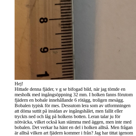
Hej!
Hittade denna fjäder, v g se bifogad bild, när jag tömde en
mesholk med ingångsöppning 32 mm. I holken fanns förutom
fjädern en bobale innehållande 6 rötägg, troligen mesägg.
Bobalen typisk för mes. Dessutom lera som av utformningen
att döma suttit på insidan av ingångshålet, men fallit eller
tryckts ned och låg på holkens botten. Leran talar ju för
nötväcka, vilket också kan stämma med äggen, men inte med
bobalen. Det verkar ha hänt en del i holken alltså. Men frågan
är alltså vilken art fjädern kommer i från? Jag har tittat igenom