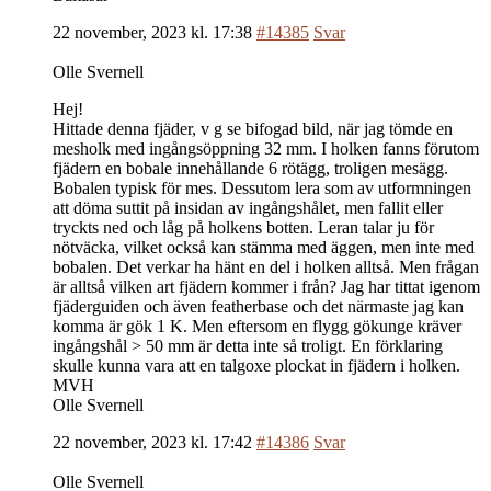
22 november, 2023 kl. 17:38
#14385
Svar
Olle Svernell
Hej!
Hittade denna fjäder, v g se bifogad bild, när jag tömde en
mesholk med ingångsöppning 32 mm. I holken fanns förutom
fjädern en bobale innehållande 6 rötägg, troligen mesägg.
Bobalen typisk för mes. Dessutom lera som av utformningen
att döma suttit på insidan av ingångshålet, men fallit eller
tryckts ned och låg på holkens botten. Leran talar ju för
nötväcka, vilket också kan stämma med äggen, men inte med
bobalen. Det verkar ha hänt en del i holken alltså. Men frågan
är alltså vilken art fjädern kommer i från? Jag har tittat igenom
fjäderguiden och även featherbase och det närmaste jag kan
komma är gök 1 K. Men eftersom en flygg gökunge kräver
ingångshål > 50 mm är detta inte så troligt. En förklaring
skulle kunna vara att en talgoxe plockat in fjädern i holken.
MVH
Olle Svernell
22 november, 2023 kl. 17:42
#14386
Svar
Olle Svernell