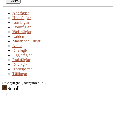
Skicka
Andfåglar
Hönsfåglar
Lomfåglar
Storkfåglar
Vadarfåglar
Labbar
Måsar och Trutar
Alkor
Duvfåglar
Ugglefåglar
Praktfåglar
Rovfåglar
Hackspettar
Tättingar
© Copyright Fjäderguiden 15-24
Scroll
Up