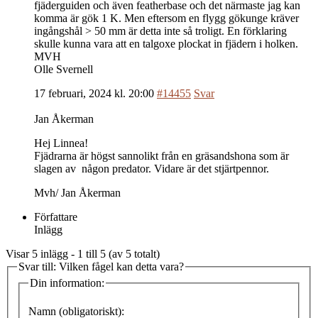
fjäderguiden och även featherbase och det närmaste jag kan
komma är gök 1 K. Men eftersom en flygg gökunge kräver
ingångshål > 50 mm är detta inte så troligt. En förklaring
skulle kunna vara att en talgoxe plockat in fjädern i holken.
MVH
Olle Svernell
17 februari, 2024 kl. 20:00
#14455
Svar
Jan Åkerman
Hej Linnea!
Fjädrarna är högst sannolikt från en gräsandshona som är
slagen av någon predator. Vidare är det stjärtpennor.
Mvh/ Jan Åkerman
Författare
Inlägg
Visar 5 inlägg - 1 till 5 (av 5 totalt)
Svar till: Vilken fågel kan detta vara?
Din information:
Namn (obligatoriskt):