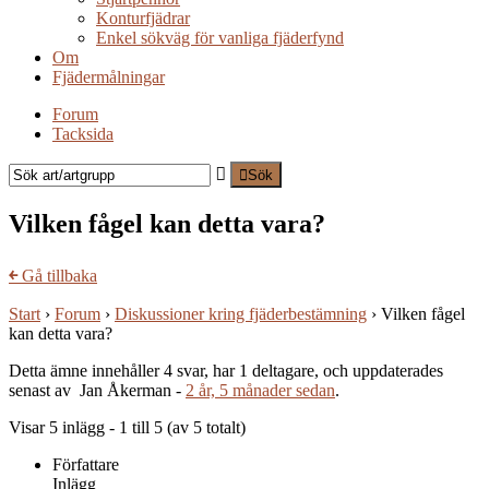
Konturfjädrar
Enkel sökväg för vanliga fjäderfynd
Om
Fjädermålningar
Forum
Tacksida
Sök
Vilken fågel kan detta vara?
￩
Gå tillbaka
Start
›
Forum
›
Diskussioner kring fjäderbestämning
›
Vilken fågel
kan detta vara?
Detta ämne innehåller 4 svar, har 1 deltagare, och uppdaterades
senast av Jan Åkerman -
2 år, 5 månader sedan
.
Visar 5 inlägg - 1 till 5 (av 5 totalt)
Författare
Inlägg