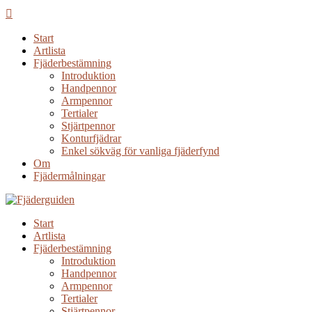
Start
Artlista
Fjäderbestämning
Introduktion
Handpennor
Armpennor
Tertialer
Stjärtpennor
Konturfjädrar
Enkel sökväg för vanliga fjäderfynd
Om
Fjädermålningar
Start
Artlista
Fjäderbestämning
Introduktion
Handpennor
Armpennor
Tertialer
Stjärtpennor