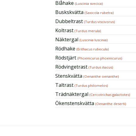
Blåhake
(Luscinia svecica)
Buskskvätta
(Saxicola rubetra)
Dubbeltrast
(Turdus viscivorus)
Koltrast
(Turdus merula)
Näktergal
(Luscinia luscinia)
Rödhake
(Erithacus rubecula)
Rödstjärt
(Phoenicurus phoenicurus)
Rödvingetrast
(Turdus iliacus)
Stenskvätta
(Oenanthe oenanthe)
Taltrast
(Turdus philomelos)
Trädnäktergal
(Cercotrichas galactotes)
Ökenstenskvätta
(Oenanthe deserti)