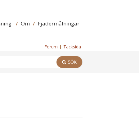
mning
Om
Fjädermålningar
Forum
Tacksida
SÖK