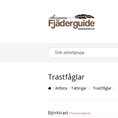
Trastfåglar
/
Artlista
/
Tättingar
/
Trastfåglar
/
Björktrast
(Turdus pilaris)