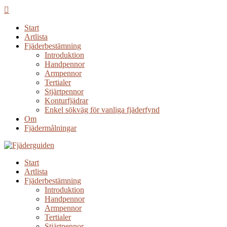
Start
Artlista
Fjäderbestämning
Introduktion
Handpennor
Armpennor
Tertialer
Stjärtpennor
Konturfjädrar
Enkel sökväg för vanliga fjäderfynd
Om
Fjädermålningar
Start
Artlista
Fjäderbestämning
Introduktion
Handpennor
Armpennor
Tertialer
Stjärtpennor