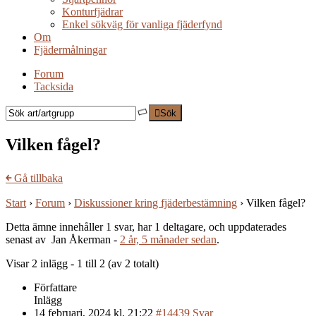
Konturfjädrar
Enkel sökväg för vanliga fjäderfynd
Om
Fjädermålningar
Forum
Tacksida
Sök
Vilken fågel?
￩
Gå tillbaka
Start
›
Forum
›
Diskussioner kring fjäderbestämning
›
Vilken fågel?
Detta ämne innehåller 1 svar, har 1 deltagare, och uppdaterades
senast av Jan Åkerman -
2 år, 5 månader sedan
.
Visar 2 inlägg - 1 till 2 (av 2 totalt)
Författare
Inlägg
14 februari, 2024 kl. 21:22
#14439
Svar