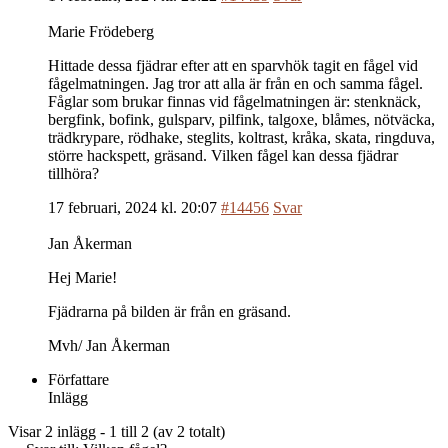
Marie Frödeberg
Hittade dessa fjädrar efter att en sparvhök tagit en fågel vid
fågelmatningen. Jag tror att alla är från en och samma fågel.
Fåglar som brukar finnas vid fågelmatningen är: stenknäck,
bergfink, bofink, gulsparv, pilfink, talgoxe, blåmes, nötväcka,
trädkrypare, rödhake, steglits, koltrast, kråka, skata, ringduva,
större hackspett, gräsand. Vilken fågel kan dessa fjädrar
tillhöra?
17 februari, 2024 kl. 20:07
#14456
Svar
Jan Åkerman
Hej Marie!
Fjädrarna på bilden är från en gräsand.
Mvh/ Jan Åkerman
Författare
Inlägg
Visar 2 inlägg - 1 till 2 (av 2 totalt)